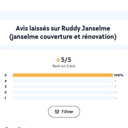
Avis laissés sur Ruddy Janselme
(janselme couverture et rénovation)
5/5
Basé sur 2 avis
5
100%
4
-
3
-
2
-
1
-
Filtrer