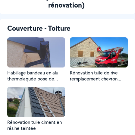
rénovation)
Couverture - Toiture
Habillage bandeau en alu
Rénovation tuile de rive
thermolaquée pose de
remplacement chevron
gouttière couleur anthracite
création de moraine
habillage frisette PVC blanc
d'étanchéité
Rénovation tuile ciment en
résine teintée