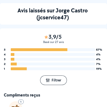
Avis laissés sur Jorge Castro
(jcservice47)
3,9/5
Basé sur 27 avis
5
67%
4
4%
3
4%
2
7%
1
19%
Filtrer
Compliments reçus
1