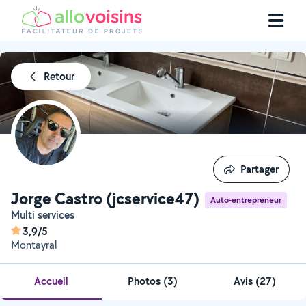
Retour
Partager
Partager
Jorge Castro (jcservice47)
Auto-entrepreneur
Multi services
3,9/5
Montayral
Accueil
Photos
(
3
)
Avis (27)