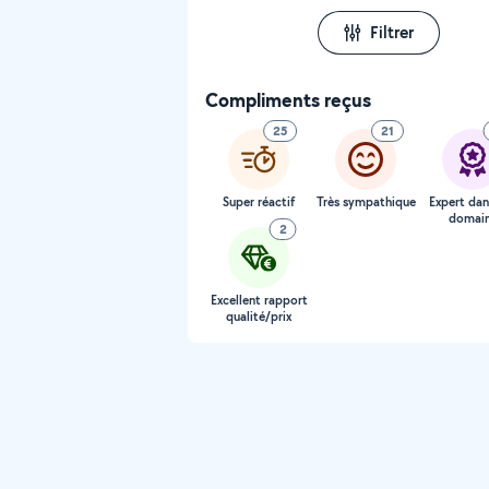
Filtrer
Compliments reçus
25
21
Super réactif
Très sympathique
Expert dan
domai
2
Excellent rapport
qualité/prix