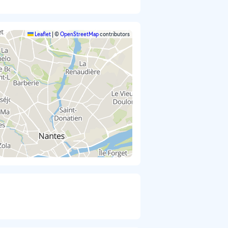
Leaflet
|
©
OpenStreetMap
contributors