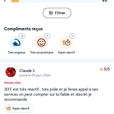
1
8%
Filtrer
Compliments reçus
2
1
1
Très soigneux
Très sympathique
Super réactif
5/5
Claude J.
posté le 09 janv. 2026
Artisan d'art
JEFF est trés réactif , trés polie et je ferais appel à ses
services on peut compter sur lui fiable et discrêt je
recommande
Super réactif