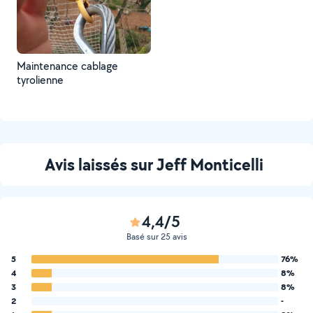
Maintenance cablage
tyrolienne
Avis laissés sur Jeff Monticelli
4,4/5
Basé sur 25 avis
5
76%
4
8%
3
8%
2
-