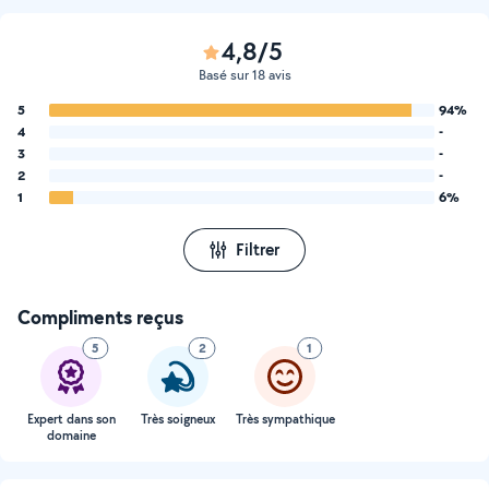
4,8/5
Basé sur 18 avis
5
94%
4
-
3
-
2
-
1
6%
Filtrer
Compliments reçus
5
2
1
Expert dans son
Très soigneux
Très sympathique
domaine