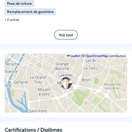
Pose de toiture
Remplacement de gouttière
+ 2 autres
Voir tout
Leaflet
|
©
OpenStreetMap
contributors
Certifications / Diplômes