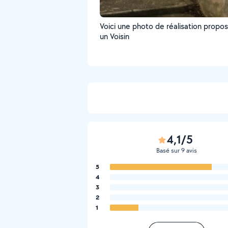
Voici une photo de réalisation propo
un Voisin
4,1/5
Basé sur 9 avis
5
4
3
2
1