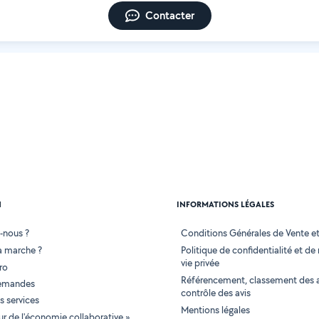
Contacter
N
INFORMATIONS LÉGALES
-nous ?
Conditions Générales de Vente et 
 marche ?
Politique de confidentialité et de
vie privée
ro
Référencement, classement des 
demandes
contrôle des avis
 services
Mentions légales
tur de l'économie collaborative »