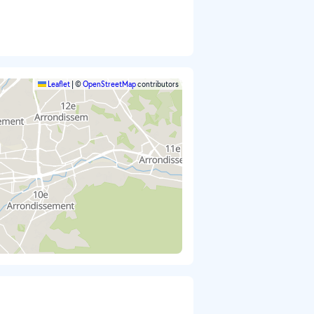
Leaflet
|
©
OpenStreetMap
contributors