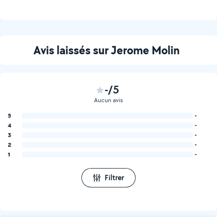
Avis laissés sur Jerome Molin
-/5
Aucun avis
5
-
4
-
3
-
2
-
1
-
Filtrer