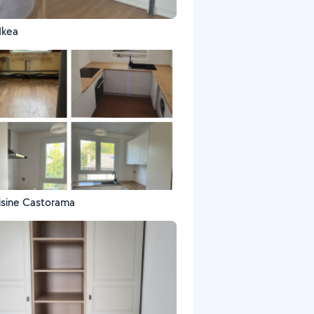
Ikea
isine Castorama