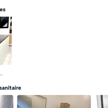
ces
tral
sanitaire