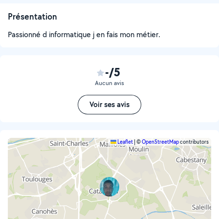
Présentation
Passionné d informatique j en fais mon métier.
-/5
Aucun avis
Voir ses avis
Leaflet
|
©
OpenStreetMap
contributors