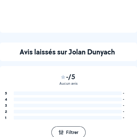
Avis laissés sur Jolan Dunyach
-/5
Aucun avis
5
-
4
-
3
-
2
-
1
-
Filtrer