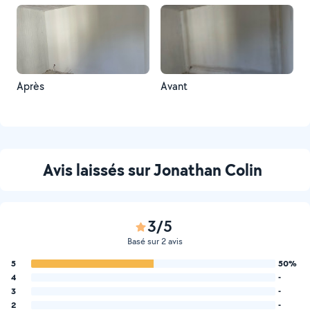
Après
Avant
Avis laissés sur Jonathan Colin
3/5
Basé sur 2 avis
5
50%
4
-
3
-
2
-