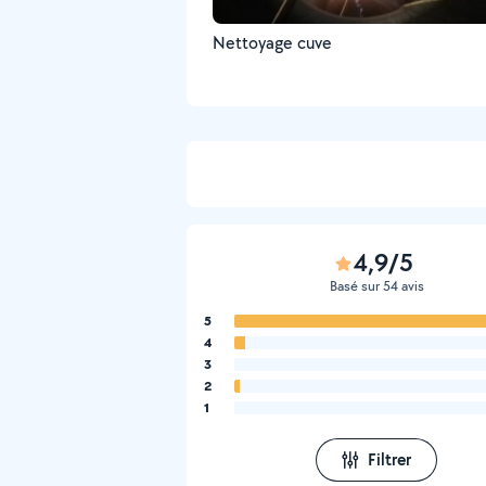
Nettoyage cuve
4,9/5
Basé sur 54 avis
5
4
3
2
1
Filtrer