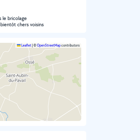
s le bricolage
ientôt chers voisins
Leaflet
|
©
OpenStreetMap
contributors