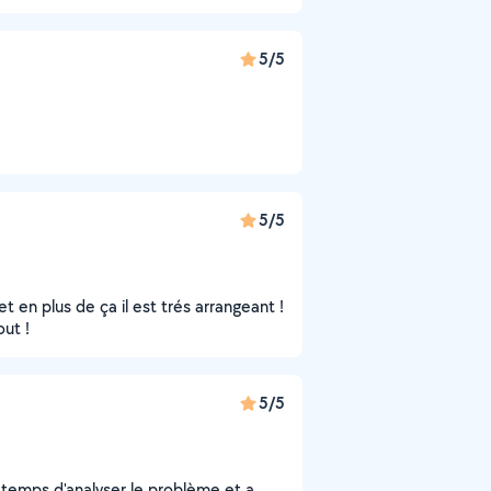
5/5
5/5
t en plus de ça il est trés arrangeant !
ut !
5/5
e temps d'analyser le problème et a