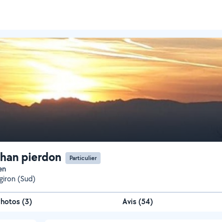
han pierdon
Particulier
en
iron (Sud)
Photos
(
3
)
Avis (54)