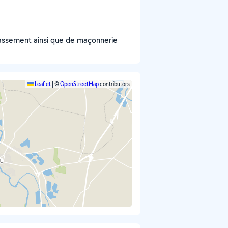
rrassement ainsi que de maçonnerie
Leaflet
|
©
OpenStreetMap
contributors