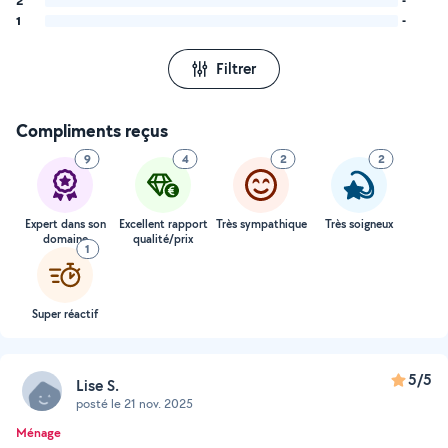
2
-
1
-
Filtrer
Compliments reçus
9
4
2
2
Expert dans son
Excellent rapport
Très sympathique
Très soigneux
domaine
qualité/prix
1
Super réactif
5/5
Lise S.
posté le 21 nov. 2025
Ménage