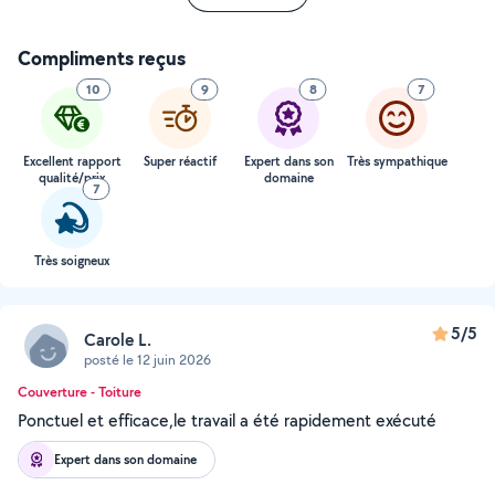
Compliments reçus
10
9
8
7
Excellent rapport
Super réactif
Expert dans son
Très sympathique
qualité/prix
domaine
7
Très soigneux
5/5
Carole L.
posté le 12 juin 2026
Couverture - Toiture
Ponctuel et efficace,le travail a été rapidement exécuté
Expert dans son domaine