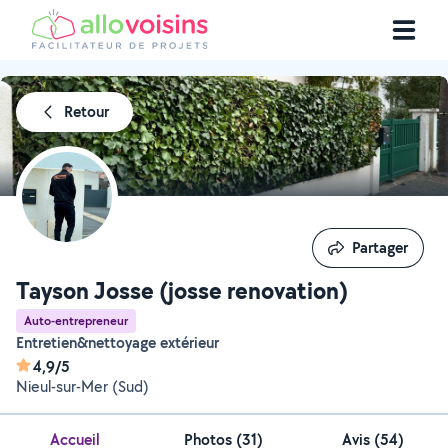
Retour
Partager
Partager
Tayson Josse (josse renovation)
Auto-entrepreneur
Entretien&nettoyage extérieur
4,9/5
Nieul-sur-Mer (Sud)
Accueil
Photos
(
31
)
Avis (54)