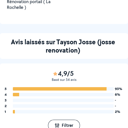
Rénovation portail ( La
Rochelle )
Avis laissés sur Tayson Josse (josse
renovation)
4,9/5
Basé sur 54 avis
5
93%
4
6%
3
-
2
-
1
2%
Filtrer