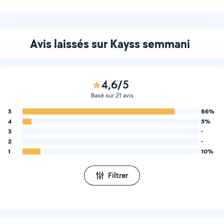
Avis laissés sur Kayss semmani
4,6/5
Basé sur 21 avis
5
86%
4
5%
3
-
2
-
1
10%
Filtrer