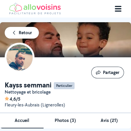
Retour
Partager
Partager
Kayss semmani
Particulier
Nettoyage et bricolage
4,6/5
Fleury-les-Aubrais (Lignerolles)
Accueil
Photos
(
3
)
Avis (21)