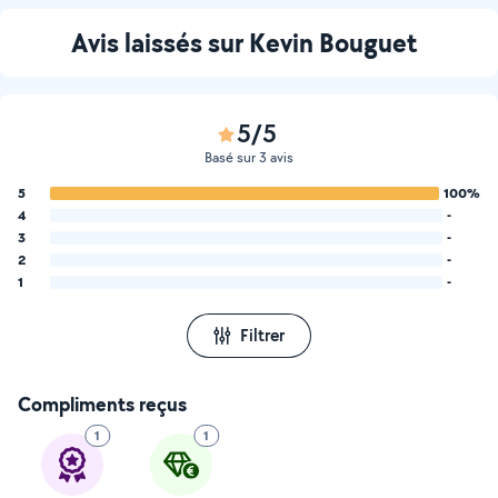
Avis laissés sur Kevin Bouguet
5/5
Basé sur 3 avis
5
100%
4
-
3
-
2
-
1
-
Filtrer
Compliments reçus
1
1