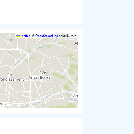
Leaflet
|
©
OpenStreetMap
contributors