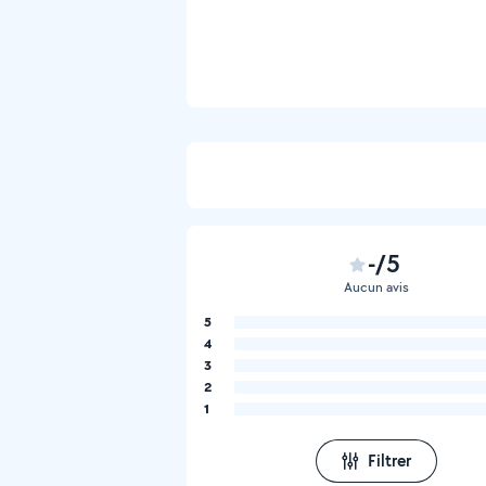
-/5
Aucun avis
5
4
3
2
1
Filtrer