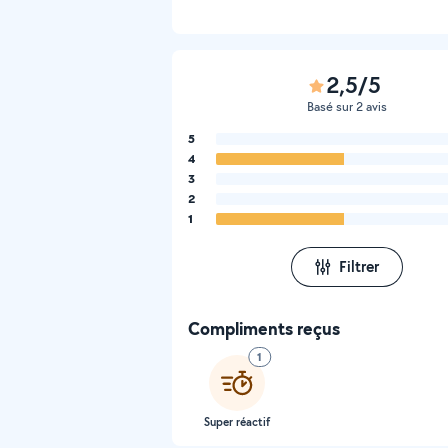
2,5/5
Basé sur 2 avis
5
4
3
2
1
Filtrer
Compliments reçus
1
Super réactif