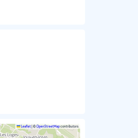
Leaflet
|
©
OpenStreetMap
contributors