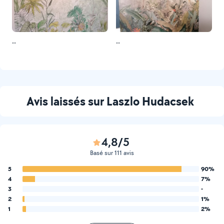
..
..
Avis laissés sur Laszlo Hudacsek
4,8/5
Basé sur 111 avis
5
90%
4
7%
3
-
2
1%
1
2%