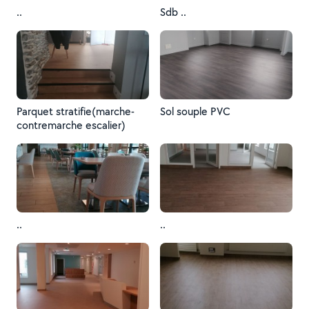
..
Sdb ..
Parquet stratifie(marche-
Sol souple PVC
contremarche escalier)
..
..