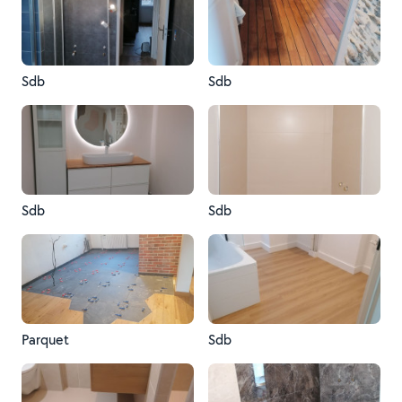
Sdb
Sdb
Sdb
Sdb
Parquet
Sdb