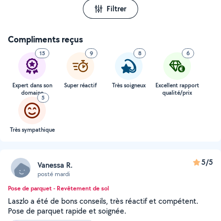
Filtrer
Compliments reçus
15
9
8
6
Expert dans son
Super réactif
Très soigneux
Excellent rapport
domaine
qualité/prix
5
Très sympathique
5/5
Vanessa R.
posté mardi
Pose de parquet - Revêtement de sol
Laszlo a été de bons conseils, très réactif et compétent.
Pose de parquet rapide et soignée.