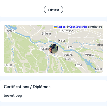
Voir tout
Leaflet
|
©
OpenStreetMap
contributors
Certifications / Diplômes
brevet,bep