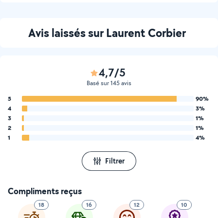
Avis laissés sur Laurent Corbier
4,7/5
Basé sur 145 avis
5
90%
4
3%
3
1%
2
1%
1
4%
Filtrer
Compliments reçus
18
16
12
10