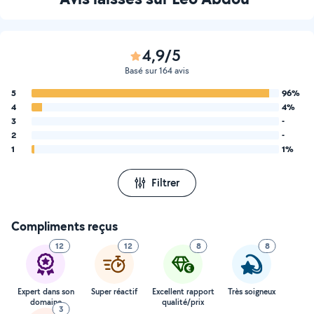
4,9/5
Basé sur 164 avis
5
96%
4
4%
3
-
2
-
1
1%
Filtrer
Compliments reçus
12
12
8
8
Expert dans son
Super réactif
Excellent rapport
Très soigneux
domaine
qualité/prix
3