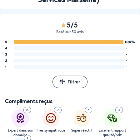
5/5
Basé sur 30 avis
5
100%
4
-
3
-
2
-
1
-
Filtrer
Compliments reçus
8
7
5
3
Expert dans son
Très sympathique
Super réactif
Excellent rapport
domaine
qualité/prix
1