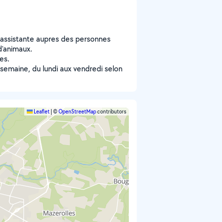
 assistante aupres des personnes
d'animaux.
es.
 semaine, du lundi aux vendredi selon
Leaflet
|
©
OpenStreetMap
contributors