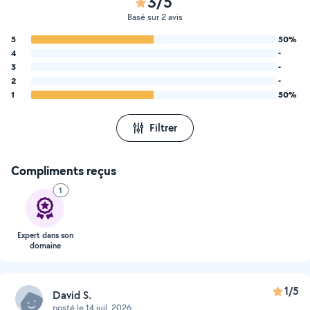
3/5
Basé sur 2 avis
5
50%
4
-
3
-
2
-
1
50%
Filtrer
Compliments reçus
1
Expert dans son
domaine
1/5
David S.
posté le 14 juil. 2026