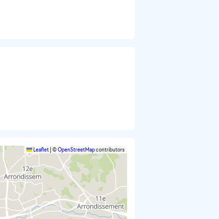
Leaflet
|
©
OpenStreetMap
contributors