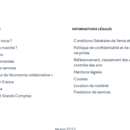
N
INFORMATIONS LÉGALES
-nous ?
Conditions Générales de Vente et 
 marche ?
Politique de confidentialité et de
vie privée
ro
Référencement, classement des 
demandes
contrôle des avis
 services
Mentions légales
tur de l'économie collaborative »
Cookies
en France
Location de matériel
se
Prestation de services
 et Grands Comptes
t
Version 25.5.3