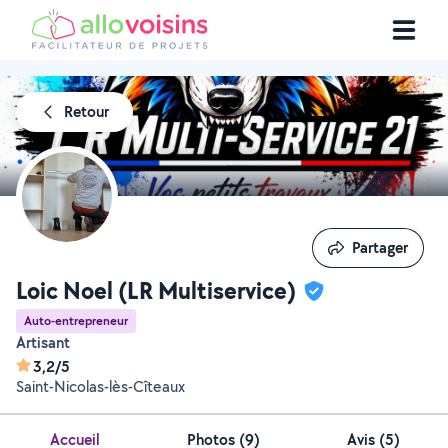
Retour
Partager
Partager
Loic Noel (LR Multiservice)
Auto-entrepreneur
Artisant
3,2/5
Saint-Nicolas-lès-Cîteaux
Accueil
Photos
(
9
)
Avis (5)