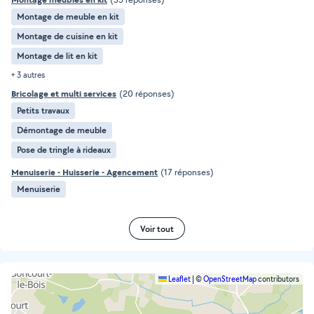
Montage de meuble en kit
Montage de cuisine en kit
Montage de lit en kit
+ 3 autres
Bricolage et multi services
(20 réponses)
Petits travaux
Démontage de meuble
Pose de tringle à rideaux
Menuiserie - Huisserie - Agencement
(17 réponses)
Menuiserie
Voir tout
Leaflet
|
©
OpenStreetMap
contributors