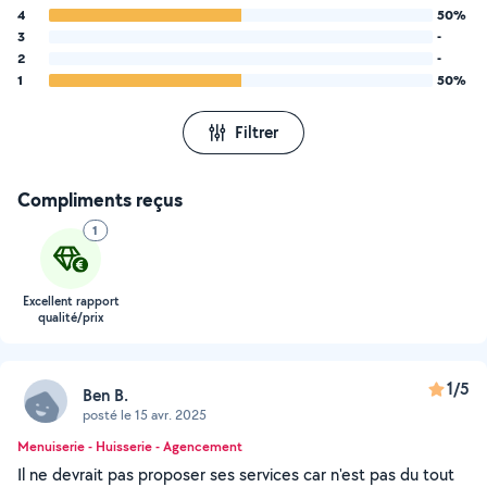
4
50%
3
-
2
-
1
50%
Filtrer
Compliments reçus
1
Excellent rapport
qualité/prix
1/5
Ben B.
posté le 15 avr. 2025
Menuiserie - Huisserie - Agencement
Il ne devrait pas proposer ses services car n'est pas du tout