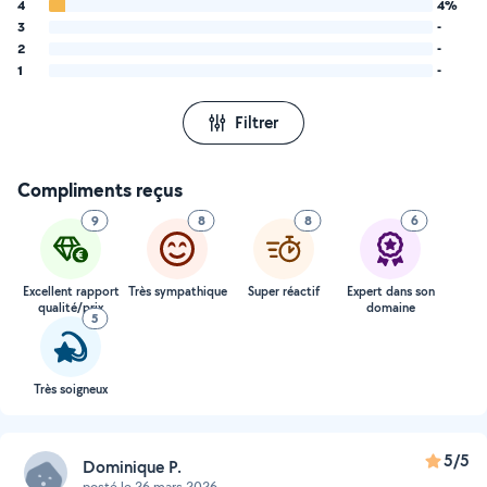
4
4%
3
-
2
-
1
-
Filtrer
Compliments reçus
9
8
8
6
Excellent rapport
Très sympathique
Super réactif
Expert dans son
qualité/prix
domaine
5
Très soigneux
5/5
Dominique P.
posté le 26 mars 2026