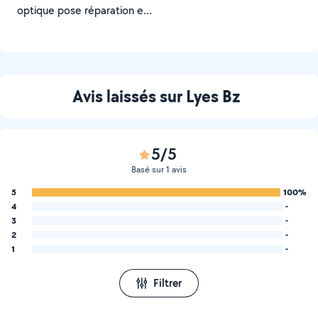
optique pose réparation et
maintenance réalisation des
tranchées et pose de
fourreau
Avis laissés sur Lyes Bz
5/5
Basé sur 1 avis
5
100%
4
-
3
-
2
-
1
-
Filtrer