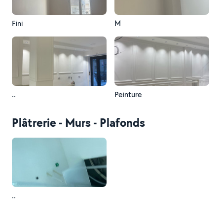
Fini
M
..
Peinture
Plâtrerie - Murs - Plafonds
..