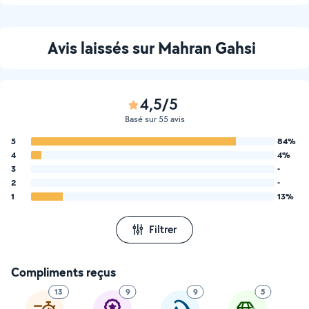
Avis laissés sur Mahran Gahsi
4,5/5
Basé sur 55 avis
5
84%
4
4%
3
-
2
-
1
13%
Filtrer
Compliments reçus
13
9
9
5