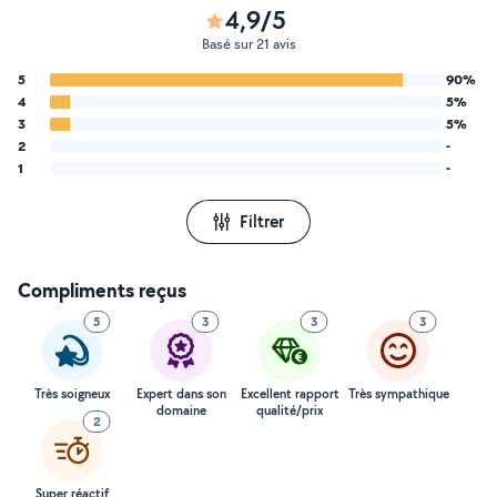
4,9/5
Basé sur 21 avis
5
90%
4
5%
3
5%
2
-
1
-
Filtrer
Compliments reçus
5
3
3
3
Très soigneux
Expert dans son
Excellent rapport
Très sympathique
domaine
qualité/prix
2
Super réactif