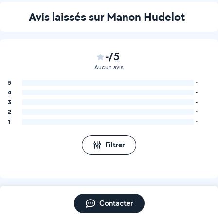
Avis laissés sur Manon Hudelot
-/5
Aucun avis
5
-
4
-
3
-
2
-
1
-
Filtrer
Contacter