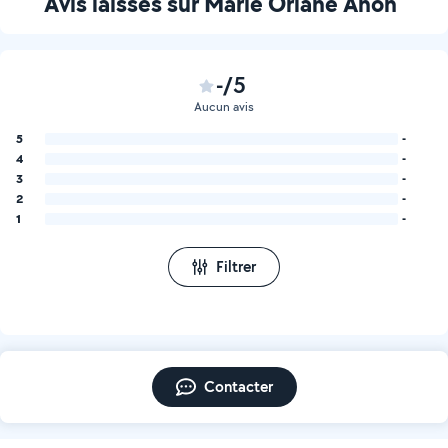
Avis laissés sur Marie Orlane Anon
-/5
Aucun avis
5
-
4
-
3
-
2
-
1
-
Filtrer
Contacter