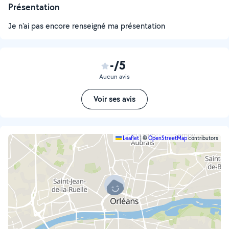
Présentation
Je n'ai pas encore renseigné ma présentation
-/5
Aucun avis
Voir ses avis
Leaflet
|
©
OpenStreetMap
contributors