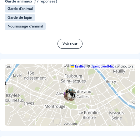
Garde animaux
(17 réponses)
Garde d’animal
Garde de lapin
Nourrissage d'animal
Voir tout
Leaflet
|
©
OpenStreetMap
contributors