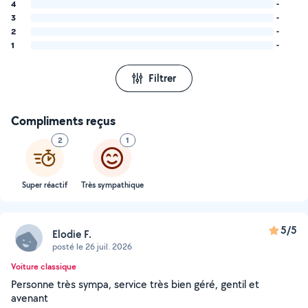
4
-
3
-
2
-
1
-
Filtrer
Compliments reçus
2
1
Super réactif
Très sympathique
5/5
Elodie F.
posté le 26 juil. 2026
Voiture classique
Personne très sympa, service très bien géré, gentil et
avenant