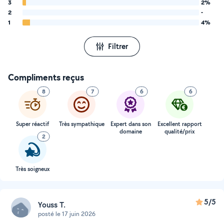
3
2%
2
-
1
4%
Filtrer
Compliments reçus
8
7
6
6
Super réactif
Très sympathique
Expert dans son
Excellent rapport
domaine
qualité/prix
2
Très soigneux
5/5
Youss T.
posté le 17 juin 2026