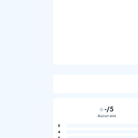
-/5
Aucun avis
5
4
3