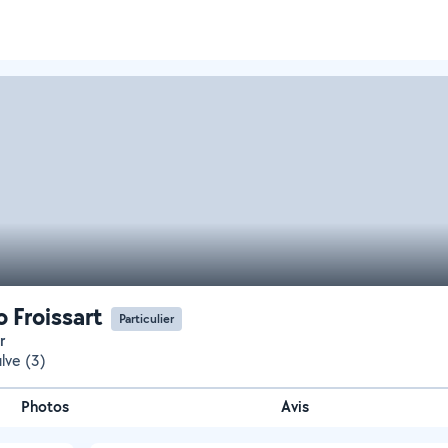
 Froissart
Particulier
r
lve (3)
Photos
Avis