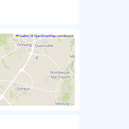
Leaflet
|
©
OpenStreetMap
contributors