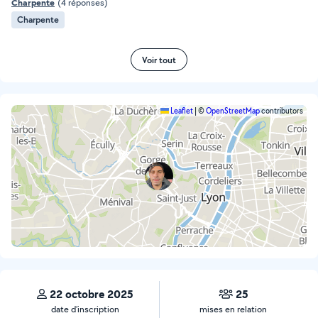
Charpente
(4 réponses)
Charpente
Voir tout
Leaflet
|
©
OpenStreetMap
contributors
22 octobre 2025
25
date d’inscription
mises en relation