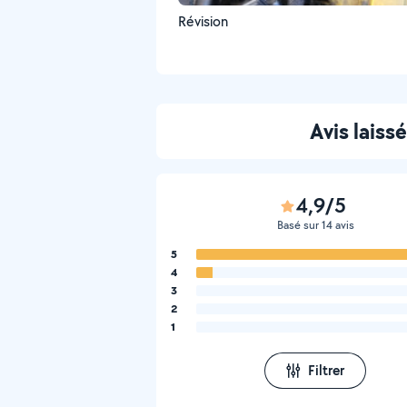
Révision
Avis laiss
4,9/5
Basé sur 14 avis
5
4
3
2
1
Filtrer