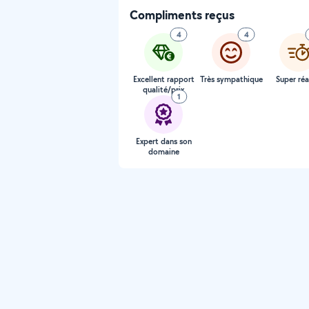
Compliments reçus
4
4
Excellent rapport
Très sympathique
Super réa
qualité/prix
1
Expert dans son
domaine