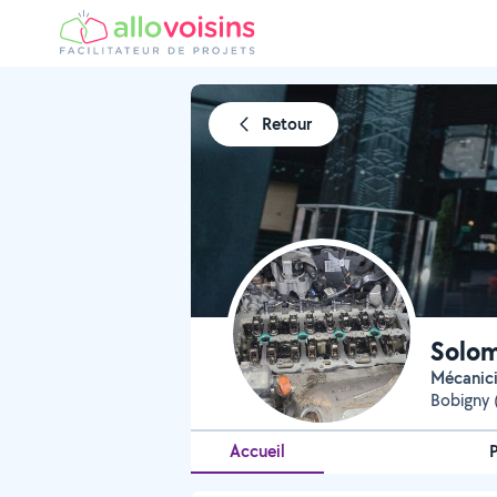
Retour
Solom
Mécanic
Bobigny 
Accueil