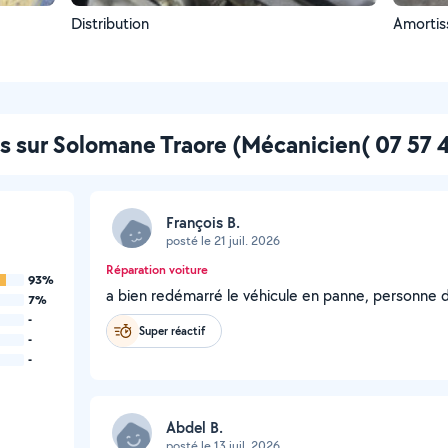
Distribution
Amortis
és sur Solomane Traore (Mécanicien( 07 57 
François B.
posté le 21 juil. 2026
Réparation voiture
93%
a bien redémarré le véhicule en panne, personne di
7%
-
Super réactif
-
-
Abdel B.
posté le 13 juil. 2026