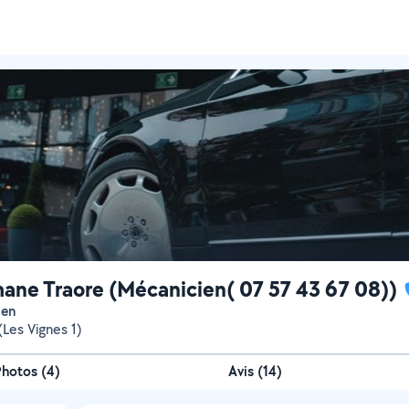
ane Traore (Mécanicien( 07 57 43 67 08))
ien
(Les Vignes 1)
Photos
(
4
)
Avis (14)