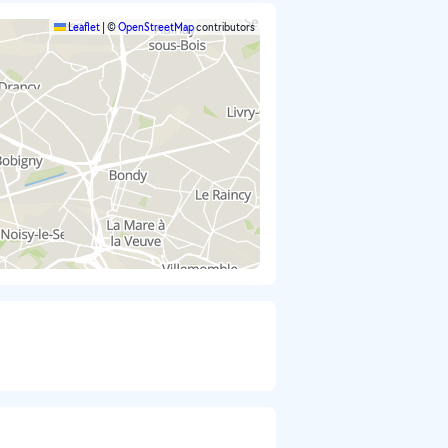
Leaflet
|
©
OpenStreetMap
contributors