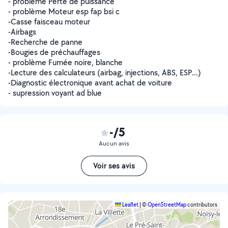
- problème Perte de puissance
- problème Moteur esp fap bsi c
-Casse faisceau moteur
-Airbags
-Recherche de panne
-Bougies de préchauffages
- problème Fumée noire, blanche
-Lecture des calculateurs (airbag, injections, ABS, ESP...)
-Diagnostic électronique avant achat de voiture
- supression voyant ad blue
-/5
Aucun avis
Voir ses avis
Leaflet
|
©
OpenStreetMap
contributors