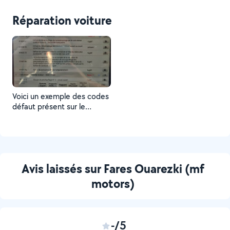
lui avons diagnostiqué une
casse de turbo
Réparation voiture
Voici un exemple des codes
défaut présent sur le
véhicule d'un client le
technicien expliquera au
client quel marche a suivre
afin de résoudre les
problèmes sur le véhicule
Avis laissés sur Fares Ouarezki (mf
solution la plus économique
pour le client
motors)
-/5