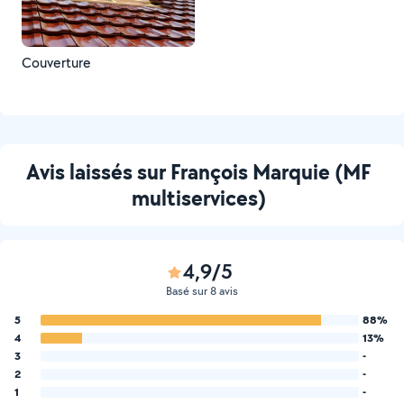
Couverture
Avis laissés sur François Marquie (MF
multiservices)
4,9/5
Basé sur 8 avis
5
88%
4
13%
3
-
2
-
1
-