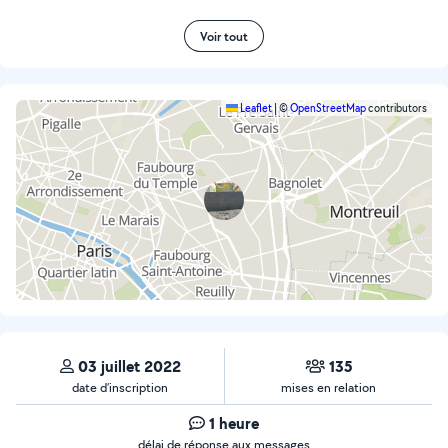
Voir tout
Leaflet
|
©
OpenStreetMap
contributors
03 juillet 2022
135
date d’inscription
mises en relation
1 heure
délai de réponse aux messages