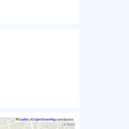
Leaflet
|
©
OpenStreetMap
contributors