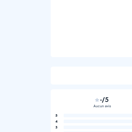
-/5
Aucun avis
5
4
3