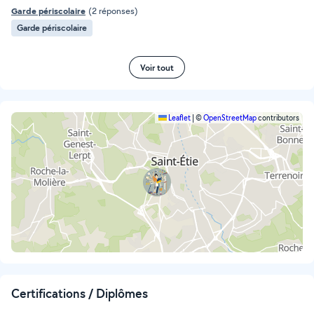
Garde périscolaire
(2 réponses)
Garde périscolaire
Voir tout
Leaflet
|
©
OpenStreetMap
contributors
Certifications / Diplômes