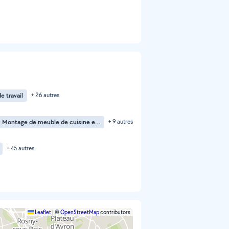
e travail
+ 26 autres
Montage de meuble de cuisine en kit
+ 9 autres
+ 45 autres
Leaflet
|
©
OpenStreetMap
contributors