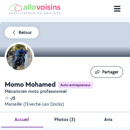
Retour
Partager
Partager
Momo Mohamed
Auto-entrepreneur
Mécanicien moto professionnel
-/5
Marseille (l'Eveche-Les Docks)
Accueil
Photos
(
3
)
Avis