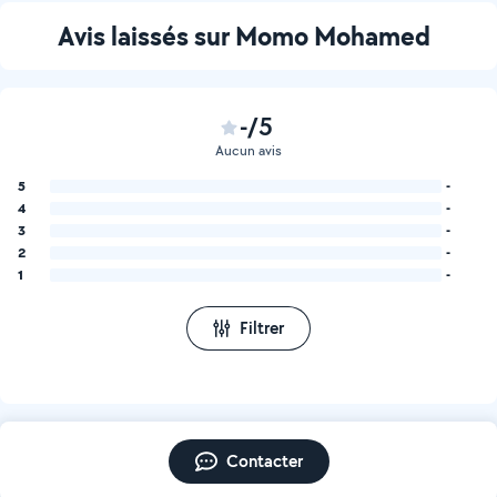
Avis laissés sur Momo Mohamed
-/5
Aucun avis
5
-
4
-
3
-
2
-
1
-
Filtrer
Contacter