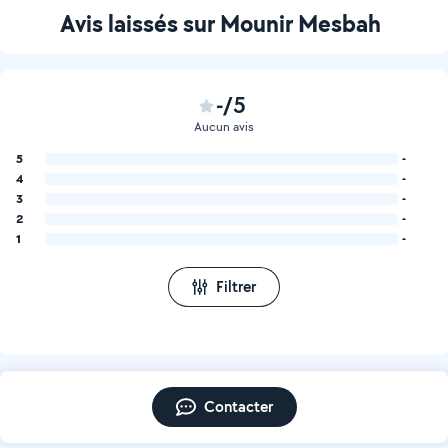
Avis laissés sur Mounir Mesbah
-/5
Aucun avis
5
-
4
-
3
-
2
-
1
-
Filtrer
Contacter