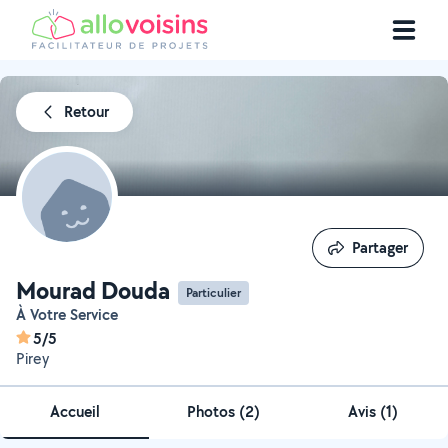
Retour
Partager
Partager
Mourad Douda
Particulier
À Votre Service
5/5
Pirey
Accueil
Photos
(
2
)
Avis (1)