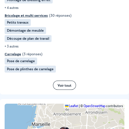
+ 4 autres
Bricolage et multi services
(30 réponses)
Petits travaux
Démontage de meuble
Découpe de plan de travail
+ 3 autres
Carrelage
(3 réponses)
Pose de carrelage
Pose de plinthes de carrelage
Voir tout
Leaflet
|
©
OpenStreetMap
contributors