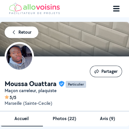
Retour
Partager
Partager
Moussa Ouattara
Particulier
Maçon carreleur, plaquiste
5/5
Marseille (Sainte-Cecile)
Accueil
Photos
(
22
)
Avis (9)