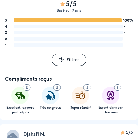
5/5
Basé sur 9 avis
5
100%
4
-
3
-
2
-
1
-
Filtrer
Compliments reçus
2
2
2
1
Excellent rapport
Très soigneux
Super réactif
Expert dans son
qualité/prix
domaine
5/5
Djahafi M.