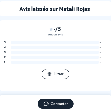
Avis laissés sur Natali Rojas
-/5
Aucun avis
5
-
4
-
3
-
2
-
1
-
Filtrer
Contacter