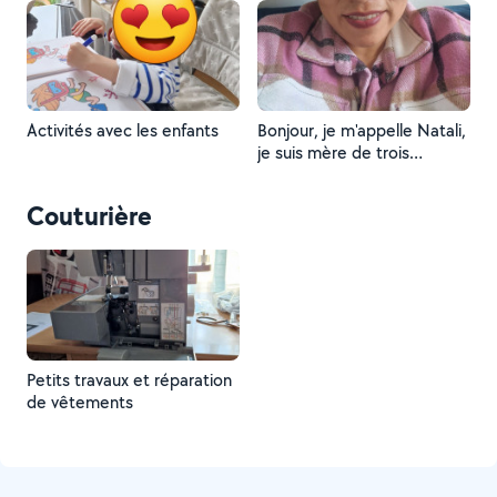
Activités avec les enfants
Bonjour, je m'appelle Natali,
je suis mère de trois
enfants, j'ai 39 ans, je suis
péruvienne et je suis très
Couturière
attentive avec les enfants
et soucieuse du détail
lorsqu'il s'agit de nettoyer la
maison.merci
Petits travaux et réparation
de vêtements